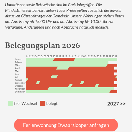
Handtücher sowie Bettwäsche sind im Preis inbegriffen. Die
Mindestmietzeit beträgt sieben Tage. Preise gelten zuzüglich des jeweils
aktuellen
Gästebeitrages
der Gemeinde. Unsere Wohnungen stehen Ihnen
am Anreisetag ab 15:00 Uhr und am Abreisetag bis 10.00 Uhr zur
Verfügung. Änderungen sind nach Absprache natürlich möglich.
Belegungsplan 2026
01
02
03
04
05
06
07
08
09
10
11
12
13
14
15
16
17
18
19
20
21
22
23
24
25
26
27
28
29
30
31
Januar
Februar
März
April
Mai
Juni
Juli
August
September
Oktober
November
Dezember
2027
>>
frei
Wechsel
belegt
Ferienwohnung Dwaarslooper anfragen